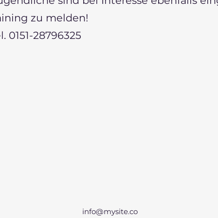
gendliche sind bei Interesse ebenfalls eing
ining zu melden!
el. 0151-28796325
info@mysite.co